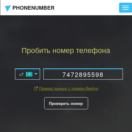
PHONENUMBER
Tog
nav
Пробить номер телефона
Пример данных с номера Beeline
Проверить номер