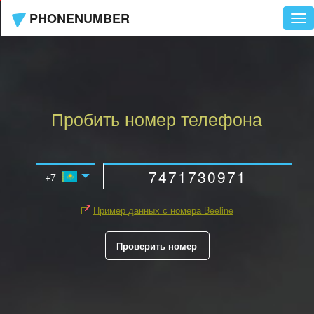
PHONENUMBER
Tog
nav
Пробить номер телефона
Пример данных с номера Beeline
Проверить номер