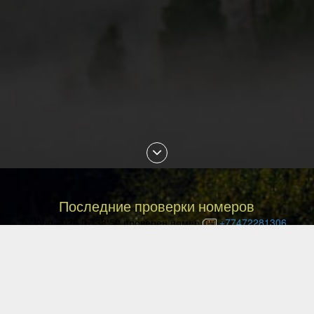
Последние проверки номеров
07 Aug 2026 07:33:50 проверен номер
+77472281306
07 Aug 2026 07:13:58 проверен номер
+77072197336
07 Aug 2026 07:11:12 проверен номер
+77471517056
07 Aug 2026 07:03:58 проверен номер
+77022889902
07 Aug 2026 07:03:25 проверен номер
+77770568080
07 Aug 2026 03:33:12 проверен номер
+375447288914
07 Aug 2026 02:30:19 проверен номер
+79088853468