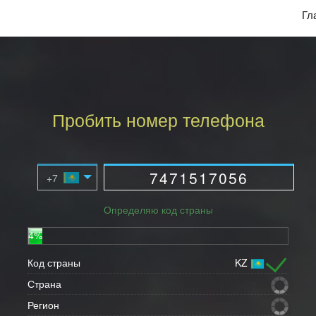
Гл
Пробить номер телефона
Определяю код страны
8%
Код страны
KZ
Страна
Регион