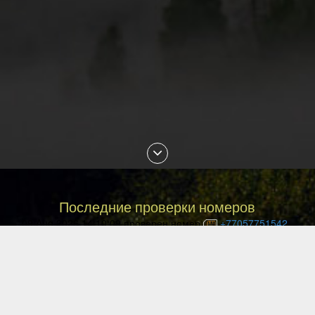
Последние проверки номеров
09 Aug 2026 14:10:09 проверен номер
+77057751542
09 Aug 2026 13:36:41 проверен номер
+375296419017
09 Aug 2026 13:05:01 проверен номер
+375447288914
09 Aug 2026 13:03:33 проверен номер
+79888801307
09 Aug 2026 12:33:35 проверен номер
+77018939269
09 Aug 2026 12:29:19 проверен номер
+77787463293
09 Aug 2026 11:27:34 проверен номер
+77078328158