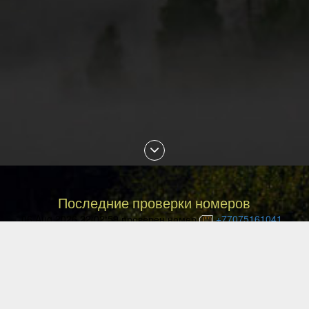
Последние проверки номеров
06 Aug 2026 22:02:59 проверен номер
+77075161041
06 Aug 2026 21:51:55 проверен номер
+79658475648
06 Aug 2026 21:44:58 проверен номер
+77771692244
06 Aug 2026 21:43:22 проверен номер
+77005777421
06 Aug 2026 21:42:17 проверен номер
+77714928916
05 Aug 2026 23:17:13 проверен номер
+77754834471
05 Aug 2026 23:17:09 проверен номер
+77770210273