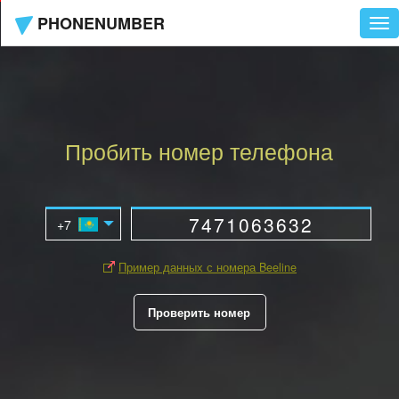
PHONENUMBER
Tog
nav
Пробить номер телефона
Пример данных с номера Beeline
Проверить номер