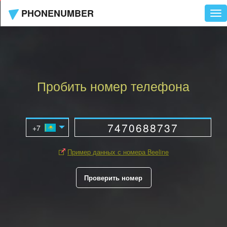
PHONENUMBER
Пробить номер телефона
Tog
nav
Пример данных с номера Beeline
0%