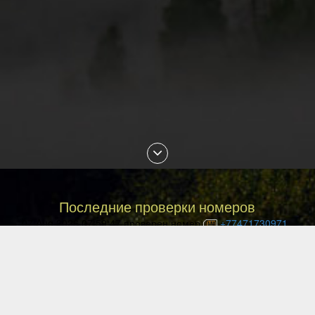
Последние проверки номеров
07 Aug 2026 07:59:47 проверен номер
+77471730971
07 Aug 2026 07:33:50 проверен номер
+77472281306
07 Aug 2026 07:13:58 проверен номер
+77072197336
07 Aug 2026 07:11:12 проверен номер
+77471517056
07 Aug 2026 07:03:58 проверен номер
+77022889902
07 Aug 2026 07:03:25 проверен номер
+77770568080
07 Aug 2026 03:33:12 проверен номер
+375447288914