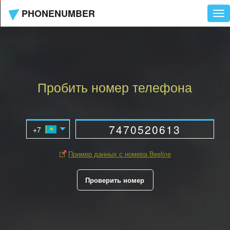
PHONENUMBER
Tog
nav
Пробить номер телефона
Пример данных с номера Beeline
Проверить номер