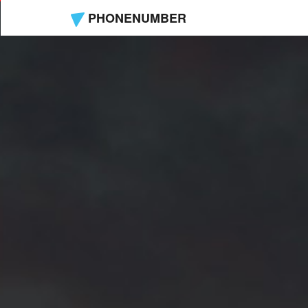
PHONENUMBER