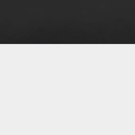
08 
08 
08 
08 
08 
08 
08 
08 
08 