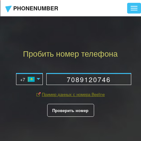
PHONENUMBER
Tog
nav
Пробить номер телефона
Пример данных с номера Beeline
Проверить номер