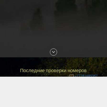
Последние проверки номеров
07 Aug 2026 08:22:22 проверен номер
+77781685357
07 Aug 2026 07:59:47 проверен номер
+77471730971
07 Aug 2026 07:33:50 проверен номер
+77472281306
07 Aug 2026 07:13:58 проверен номер
+77072197336
07 Aug 2026 07:11:12 проверен номер
+77471517056
07 Aug 2026 07:03:58 проверен номер
+77022889902
07 Aug 2026 07:03:25 проверен номер
+77770568080