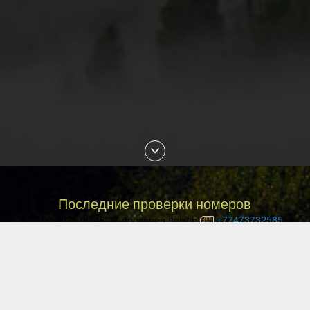
Последние проверки номеров
07 Aug 2026 08:46:37 проверен номер
+77473732585
07 Aug 2026 08:43:18 проверен номер
+77004250288
07 Aug 2026 08:38:12 проверен номер
+77472895598
07 Aug 2026 08:22:22 проверен номер
+77781685357
07 Aug 2026 07:59:47 проверен номер
+77471730971
07 Aug 2026 07:33:50 проверен номер
+77472281306
07 Aug 2026 07:13:58 проверен номер
+77072197336