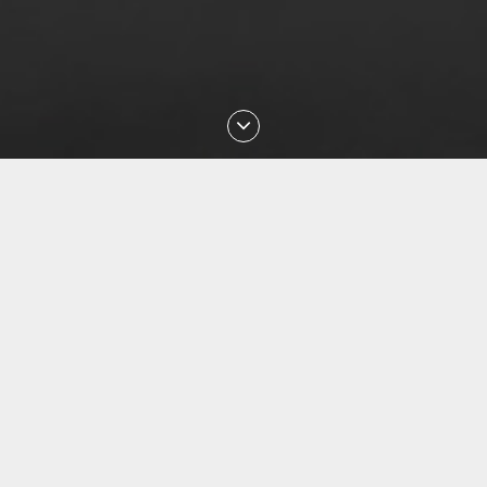
Последние проверки номеров
Aug 2026 08:45:32 проверен номер
+77087896648
Aug 2026 07:51:16 проверен номер
+375447288914
Aug 2026 07:00:05 проверен номер
+77755677249
Aug 2026 06:59:13 проверен номер
+77028059001
Aug 2026 06:58:56 проверен номер
+77473880459
Aug 2026 06:55:07 проверен номер
+77714168011
Aug 2026 05:46:54 проверен номер
+77774663065
Aug 2026 05:33:03 проверен номер
+77010701164
Aug 2026 04:59:19 проверен номер
+77029793044