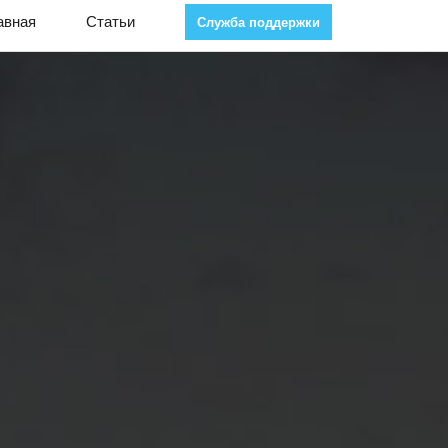
авная
Статьи
Служба поддержки