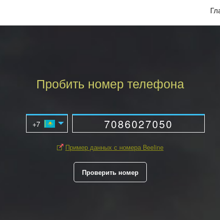
Гл
Пробить номер телефона
Пример данных с номера Beeline
Проверить номер