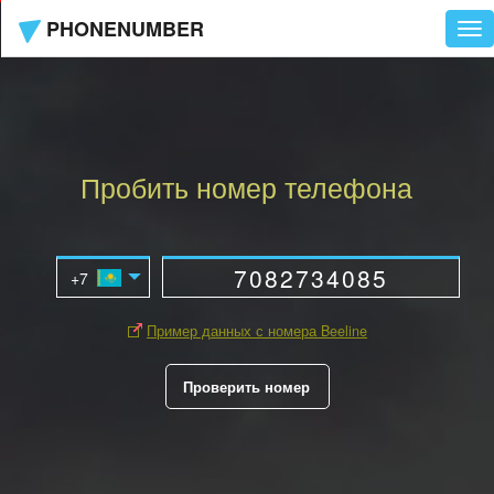
PHONENUMBER
Tog
nav
Пробить номер телефона
Пример данных с номера Beeline
Проверить номер