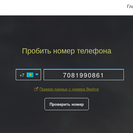
Гл
Пробить номер телефона
Пример данных с номера Beeline
Проверить номер