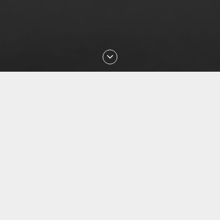
Последние проверки номеров
Aug 2026 16:54:13 проверен номер
+77719384440
Aug 2026 16:53:43 проверен номер
+77005385051
Aug 2026 16:31:46 проверен номер
+77079558679
Aug 2026 16:31:38 проверен номер
+77474534355
Aug 2026 16:08:43 проверен номер
+77711829971
Aug 2026 15:56:21 проверен номер
+375296419017
Aug 2026 15:56:21 проверен номер
+77054794599
Aug 2026 15:50:13 проверен номер
+77754839501
Aug 2026 15:47:10 проверен номер
+79059242283