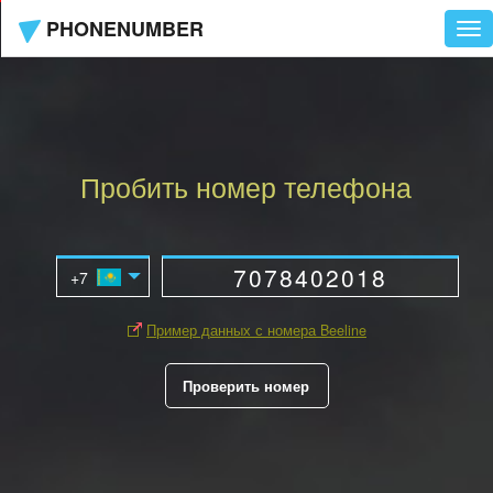
PHONENUMBER
Tog
nav
Пробить номер телефона
Пример данных с номера Beeline
Проверить номер