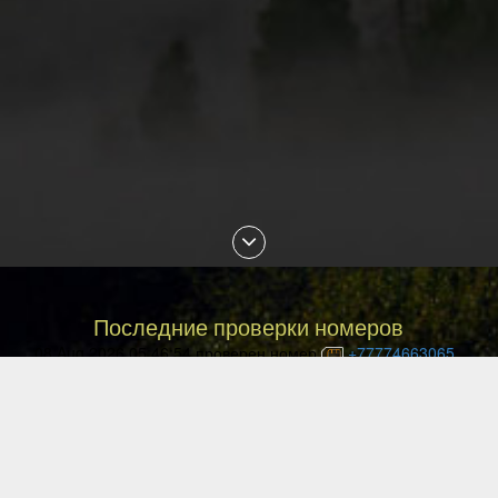
Последние проверки номеров
08 Aug 2026 05:46:54 проверен номер
+77774663065
08 Aug 2026 05:33:03 проверен номер
+77010701164
08 Aug 2026 04:59:19 проверен номер
+77029793044
08 Aug 2026 04:44:52 проверен номер
+79088245910
08 Aug 2026 04:15:12 проверен номер
+77711448503
08 Aug 2026 04:03:57 проверен номер
+77758884371
08 Aug 2026 03:20:00 проверен номер
+77074614253