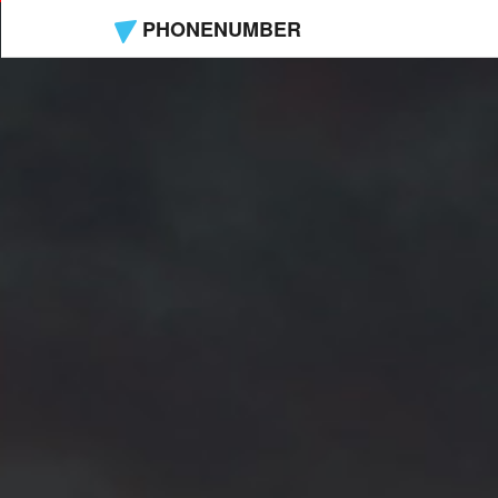
PHONENUMBER