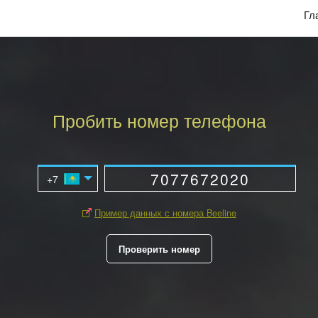
Гл
Пробить номер телефона
Пример данных с номера Beeline
Проверить номер