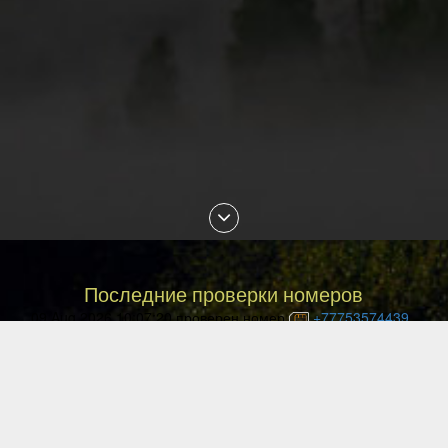
Последние проверки номеров
09 Aug 2026 10:07:20 проверен номер
+77753574439
09 Aug 2026 09:58:23 проверен номер
+77056342050
09 Aug 2026 07:41:20 проверен номер
+77751000274
09 Aug 2026 06:11:14 проверен номер
+77474216989
09 Aug 2026 06:09:49 проверен номер
+77785177078
09 Aug 2026 05:08:13 проверен номер
+77057830728
09 Aug 2026 05:01:20 проверен номер
+77778018920