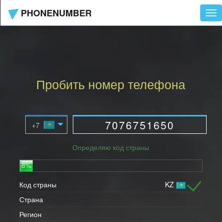
PHONENUMBER
Tog
nav
Пробить номер телефона
Определяю код страны
8%
Код страны
KZ
Страна
Регион