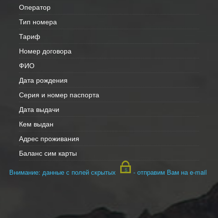
Оператор
Тип номера
Тариф
Номер договора
ФИО
Дата рождения
Серия и номер паспорта
Дата выдачи
Кем выдан
Адрес проживания
Баланс сим карты
Внимание: данные с полей скрытых
- отправим Вам на e-mail