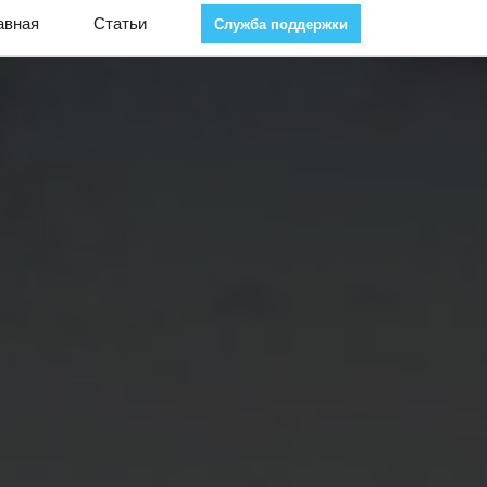
авная
Статьи
Служба поддержки