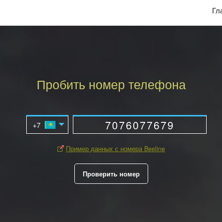
Гл
Пробить номер телефона
Пример данных с номера Beeline
Проверить номер