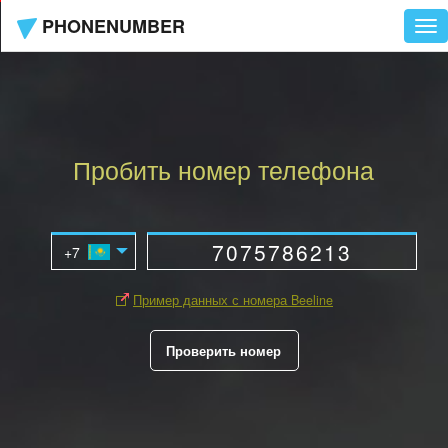
PHONENUMBER
Tog
nav
Пробить номер телефона
Пример данных с номера Beeline
Проверить номер