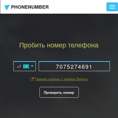
PHONENUMBER
Tog
nav
Пробить номер телефона
Пример данных с номера Beeline
Проверить номер