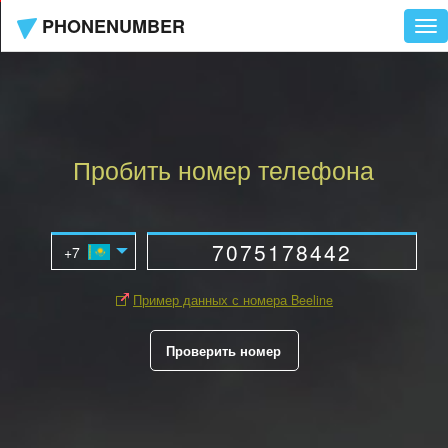
PHONENUMBER
Tog
nav
Пробить номер телефона
Пример данных с номера Beeline
Проверить номер