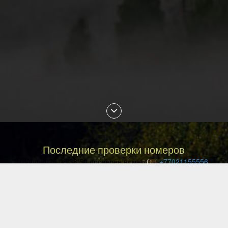
Последние проверки номеров
10 Aug 2026 08:38:50 проверен номер
+77021155556
10 Aug 2026 08:33:15 проверен номер
+77716676712
10 Aug 2026 08:03:58 проверен номер
+77071280401
10 Aug 2026 07:54:58 проверен номер
+77787804537
10 Aug 2026 07:41:06 проверен номер
+79165182574
10 Aug 2026 07:34:45 проверен номер
+375296133278
10 Aug 2026 06:53:07 проверен номер
+77768316239