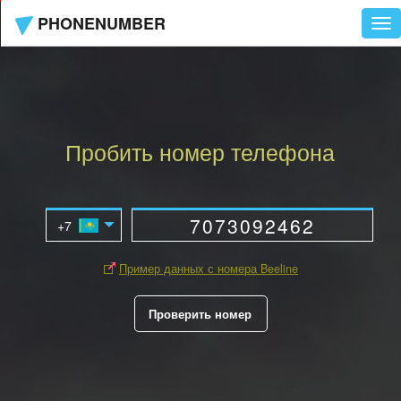
PHONENUMBER
Tog
nav
Пробить номер телефона
Пример данных с номера Beeline
Проверить номер