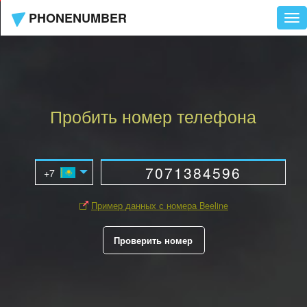
PHONENUMBER
Tog
nav
Пробить номер телефона
Пример данных с номера Beeline
Проверить номер