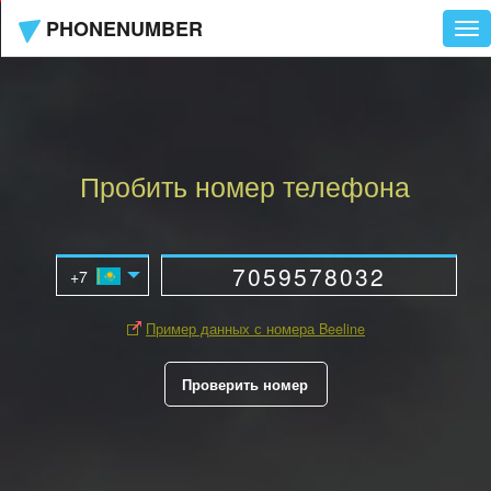
PHONENUMBER
Tog
nav
Пробить номер телефона
Пример данных с номера Beeline
Проверить номер