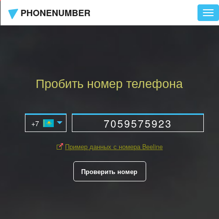
PHONENUMBER
Tog
nav
Пробить номер телефона
Пример данных с номера Beeline
Проверить номер