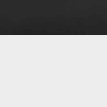
08 
08 
08 
08 
08 
08 
08 
08 
08 