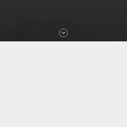
Последние проверки номеров
Aug 2026 17:36:25 проверен номер
+77052951889
Aug 2026 17:22:05 проверен номер
+77719920706
Aug 2026 17:04:32 проверен номер
+77473009414
Aug 2026 17:02:00 проверен номер
+77081990861
Aug 2026 16:54:13 проверен номер
+77719384440
Aug 2026 16:53:43 проверен номер
+77005385051
Aug 2026 16:31:46 проверен номер
+77079558679
Aug 2026 16:31:38 проверен номер
+77474534355
Aug 2026 16:08:43 проверен номер
+77711829971