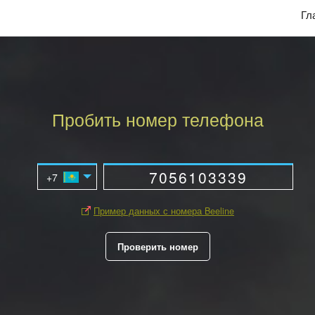
Гл
Пробить номер телефона
Пример данных с номера Beeline
Проверить номер