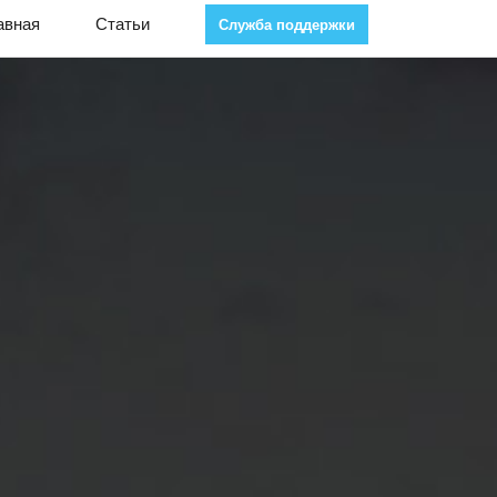
авная
Статьи
Служба поддержки