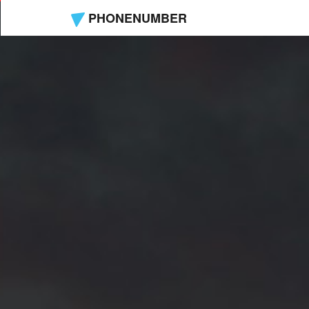
PHONENUMBER