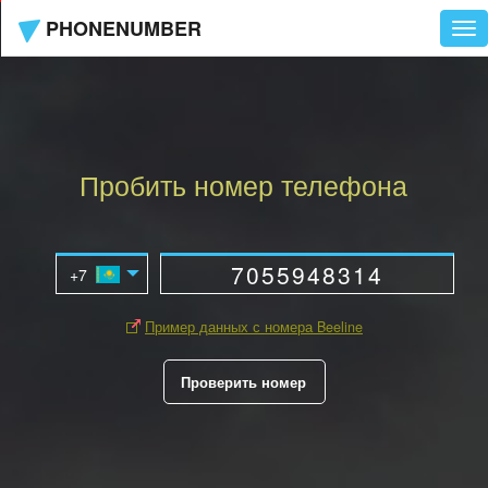
PHONENUMBER
Tog
nav
Пробить номер телефона
Пример данных с номера Beeline
Проверить номер