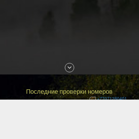
Последние проверки номеров
10 Aug 2026 08:03:58 проверен номер
+77071280401
10 Aug 2026 07:54:58 проверен номер
+77787804537
10 Aug 2026 07:41:06 проверен номер
+79165182574
10 Aug 2026 07:34:45 проверен номер
+375296133278
10 Aug 2026 06:53:07 проверен номер
+77768316239
10 Aug 2026 06:30:52 проверен номер
+77056709224
10 Aug 2026 06:16:00 проверен номер
+77761150302