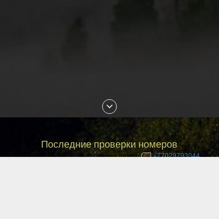
Последние проверки номеров
08 Aug 2026 04:59:19 проверен номер
+77029793044
08 Aug 2026 04:44:52 проверен номер
+79088245910
08 Aug 2026 04:15:12 проверен номер
+77711448503
08 Aug 2026 04:03:57 проверен номер
+77758884371
08 Aug 2026 03:20:00 проверен номер
+77074614253
08 Aug 2026 03:04:55 проверен номер
+77751069621
08 Aug 2026 03:02:05 проверен номер
+77001488888