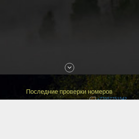
Последние проверки номеров
09 Aug 2026 14:10:09 проверен номер
+77057751542
09 Aug 2026 13:36:41 проверен номер
+375296419017
09 Aug 2026 13:05:01 проверен номер
+375447288914
09 Aug 2026 13:03:33 проверен номер
+79888801307
09 Aug 2026 12:33:35 проверен номер
+77018939269
09 Aug 2026 12:29:19 проверен номер
+77787463293
09 Aug 2026 11:27:34 проверен номер
+77078328158