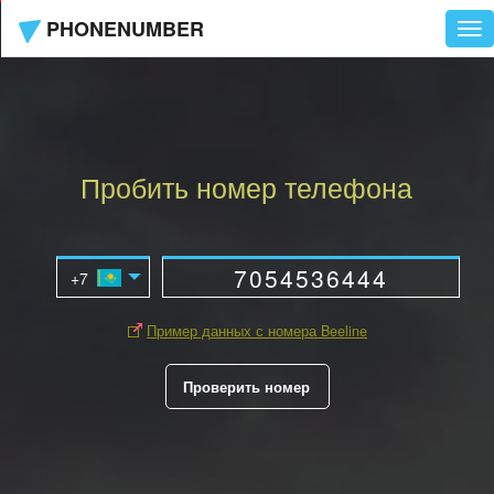
PHONENUMBER
Tog
nav
Пробить номер телефона
Пример данных с номера Beeline
Проверить номер