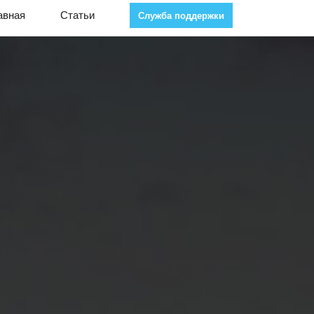
авная
Статьи
Служба поддержки