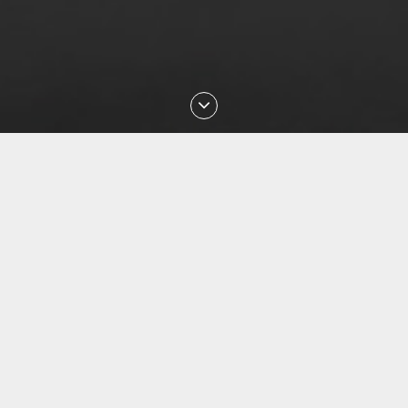
Последние проверки номеров
Aug 2026 18:44:35 проверен номер
+77051498552
Aug 2026 18:29:40 проверен номер
+77780215310
Aug 2026 17:36:25 проверен номер
+77052951889
Aug 2026 17:22:05 проверен номер
+77719920706
Aug 2026 17:04:32 проверен номер
+77473009414
Aug 2026 17:02:00 проверен номер
+77081990861
Aug 2026 16:54:13 проверен номер
+77719384440
Aug 2026 16:53:43 проверен номер
+77005385051
Aug 2026 16:31:46 проверен номер
+77079558679