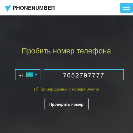
PHONENUMBER
Tog
nav
Пробить номер телефона
Пример данных с номера Beeline
Проверить номер