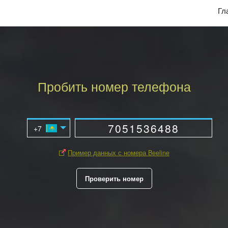
Гл
Пробить номер телефона
Пример данных с номера Beeline
Проверить номер