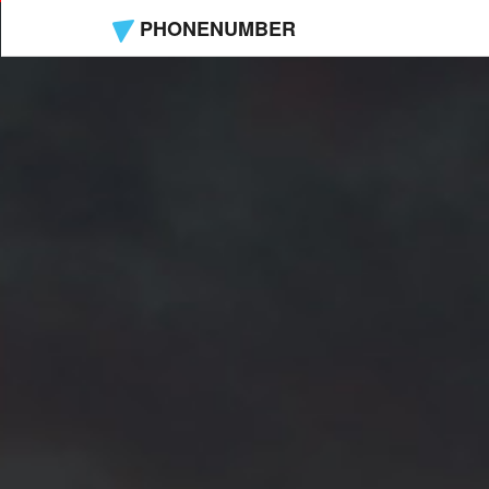
PHONENUMBER