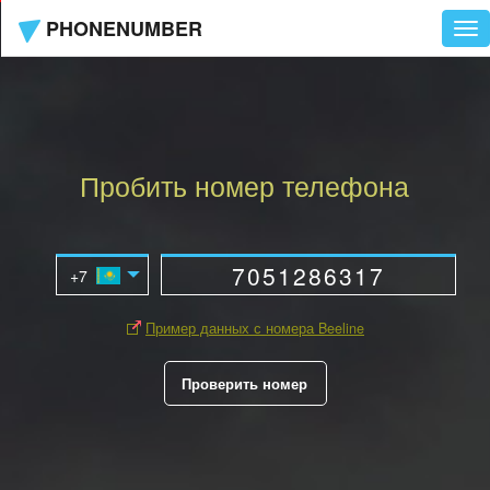
PHONENUMBER
Tog
nav
Пробить номер телефона
Пример данных с номера Beeline
Проверить номер