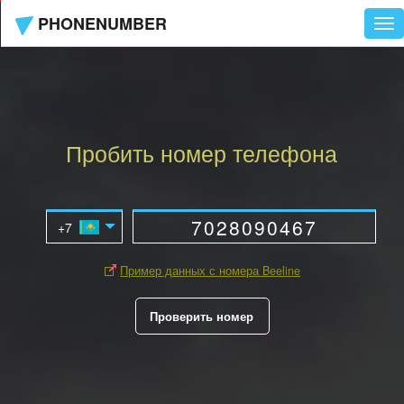
PHONENUMBER
Tog
nav
Пробить номер телефона
Пример данных с номера Beeline
Проверить номер