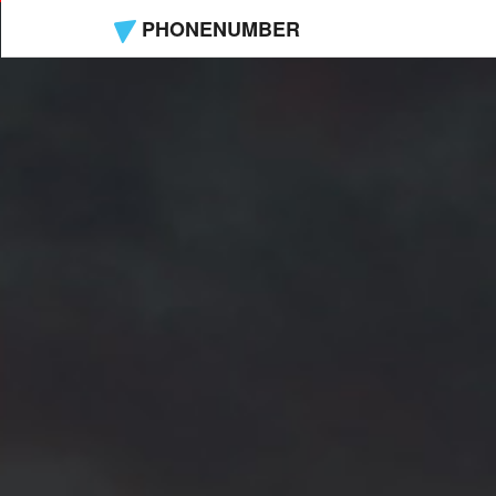
PHONENUMBER