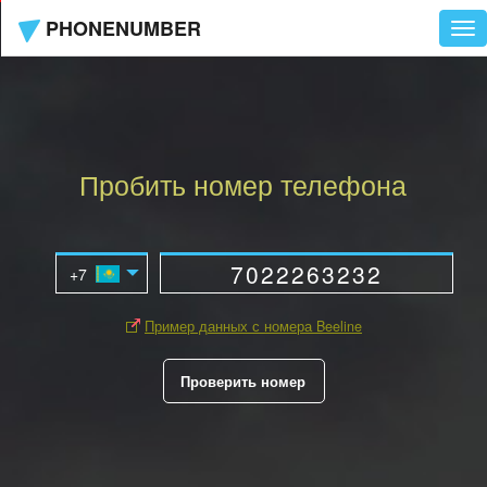
PHONENUMBER
Tog
nav
Пробить номер телефона
Пример данных с номера Beeline
Проверить номер