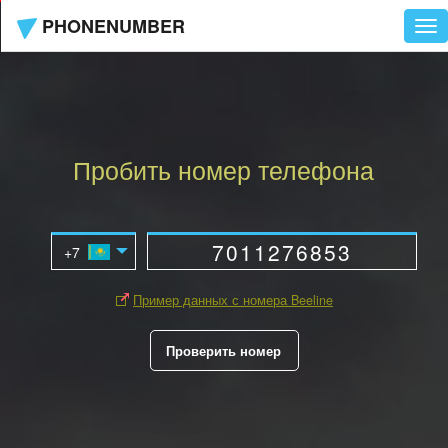
PHONENUMBER
Tog
nav
Пробить номер телефона
Пример данных с номера Beeline
Проверить номер