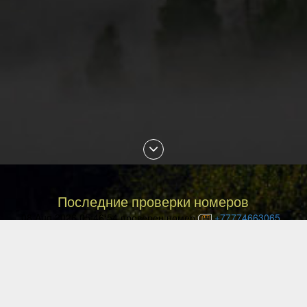
Последние проверки номеров
08 Aug 2026 05:46:54 проверен номер
+77774663065
08 Aug 2026 05:33:03 проверен номер
+77010701164
08 Aug 2026 04:59:19 проверен номер
+77029793044
08 Aug 2026 04:44:52 проверен номер
+79088245910
08 Aug 2026 04:15:12 проверен номер
+77711448503
08 Aug 2026 04:03:57 проверен номер
+77758884371
08 Aug 2026 03:20:00 проверен номер
+77074614253