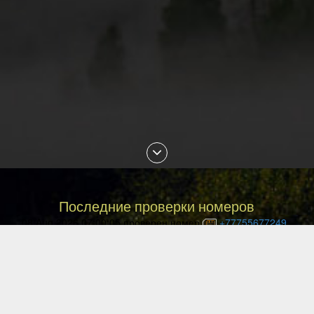
Последние проверки номеров
08 Aug 2026 07:00:05 проверен номер
+77755677249
08 Aug 2026 06:59:13 проверен номер
+77028059001
08 Aug 2026 06:58:56 проверен номер
+77473880459
08 Aug 2026 06:55:07 проверен номер
+77714168011
08 Aug 2026 05:46:54 проверен номер
+77774663065
08 Aug 2026 05:33:03 проверен номер
+77010701164
08 Aug 2026 04:59:19 проверен номер
+77029793044