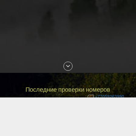
Последние проверки номеров
07 Aug 2026 18:31:06 проверен номер
+77059263990
07 Aug 2026 18:22:07 проверен номер
+77784974427
07 Aug 2026 17:25:57 проверен номер
+375447288914
07 Aug 2026 17:18:37 проверен номер
+77773284512
07 Aug 2026 17:02:16 проверен номер
+375293000051
07 Aug 2026 16:38:04 проверен номер
+77073502200
07 Aug 2026 16:35:15 проверен номер
+375336333317