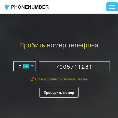
PHONENUMBER
Tog
nav
Пробить номер телефона
Пример данных с номера Beeline
Проверить номер