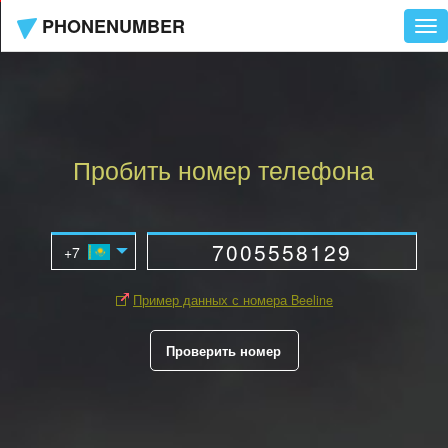
PHONENUMBER
Tog
nav
Пробить номер телефона
Пример данных с номера Beeline
Проверить номер