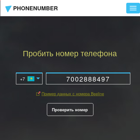
PHONENUMBER
Tog
nav
Пробить номер телефона
Пример данных с номера Beeline
Проверить номер