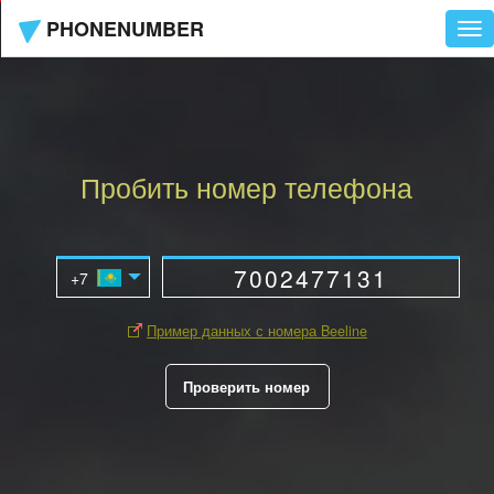
PHONENUMBER
Tog
nav
Пробить номер телефона
Пример данных с номера Beeline
Проверить номер